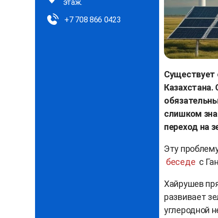
этаж.
+7 708 866 0423
Существует с
Казахстана.
обязательный
слишком знач
переход на з
Эту проблему
беседе
с Га
Хайрушев пр
развивает зе
углеродной н