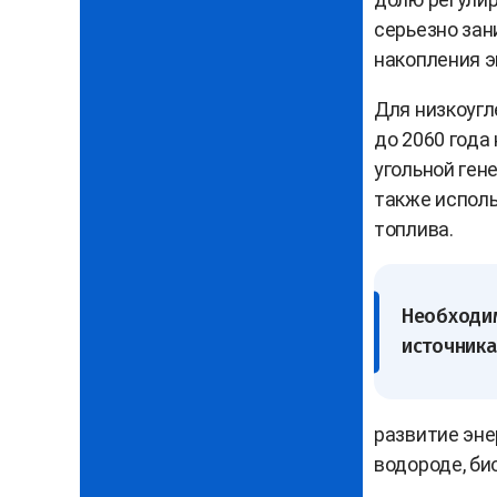
серьезно за
накопления э
Для низкоугл
до 2060 года
угольной ген
также исполь
топлива.
Необходим
источника
развитие эне
водороде, био