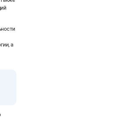
ций
ьности
гии, а
р