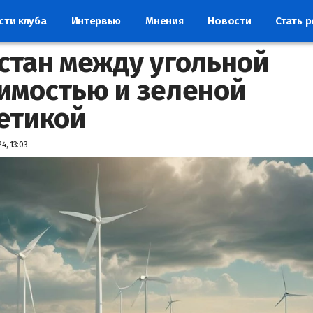
сти клуба
Интервью
Мнения
Новости
Стать 
стан между угольной
имостью и зеленой
етикой
4, 13:03