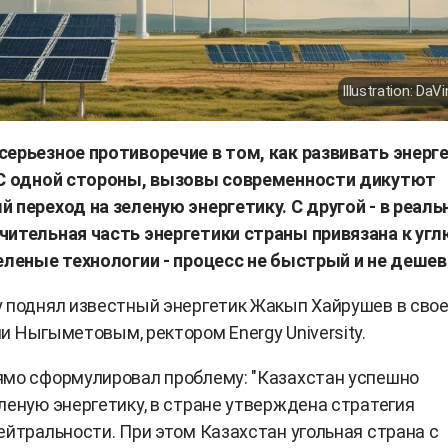
Illustration: DaVi
ерьезное противоречие в том, как развивать энерг
 С одной стороны, вызовы современности дикутют
 переход на зеленую энергетику. С другой - в реаль
ительная часть энергетики страны привязана к углю
еленые технологии - процесс не быстрый и не деше
 поднял известный энергетик Жакып Хайрушев в сво
ни Ныгыметовым, ректором Energy University.
ямо сформулировал проблему: "Казахстан успешно
леную энергетику, в стране утверждена стратегия
ейтральности. При этом Казахстан угольная страна с