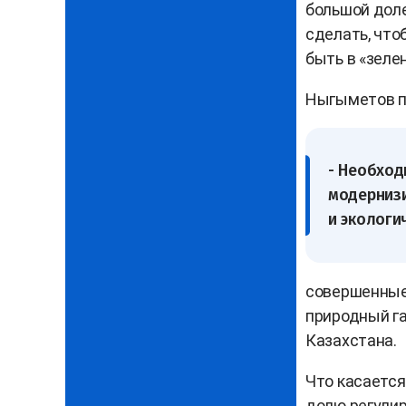
большой доле
сделать, что
быть в «зеле
Ныгыметов п
- Необход
модернизи
и экологи
совершенные 
природный га
Казахстана.
Что касается
долю регулир