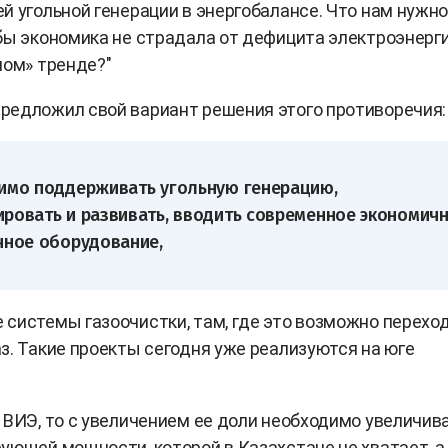
й угольной генерации в энергобалансе. Что нам нужн
бы экономика не страдала от дефицита электроэнерги
ном» тренде?"
редложил свой вариант решения этого противоречия:
имо поддерживать угольную генерацию,
ровать и развивать, вводить современное экономич
чное оборудование,
системы газоочистки, там, где это возможно переход
з. Такие проекты сегодня уже реализуются на юге
 ВИЭ, то с увеличением ее доли необходимо увеличива
ующей мощности, которой в Казахстане не хватает, а