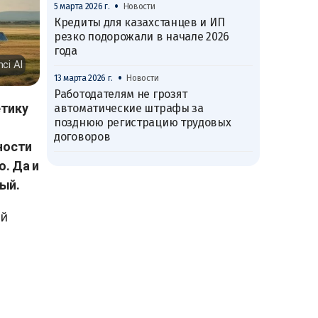
•
5 марта 2026 г.
Новости
Кредиты для казахстанцев и ИП
резко подорожали в начале 2026
года
nci AI
•
13 марта 2026 г.
Новости
Работодателям не грозят
етику
автоматические штрафы за
позднюю регистрацию трудовых
договоров
ности
. Да и
вый.
ей