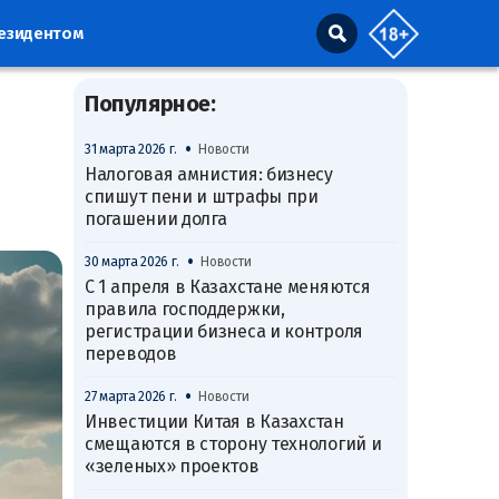
резидентом
Популярное:
•
31 марта 2026 г.
Новости
Налоговая амнистия: бизнесу
спишут пени и штрафы при
погашении долга
•
30 марта 2026 г.
Новости
С 1 апреля в Казахстане меняются
правила господдержки,
регистрации бизнеса и контроля
переводов
•
27 марта 2026 г.
Новости
Инвестиции Китая в Казахстан
смещаются в сторону технологий и
«зеленых» проектов