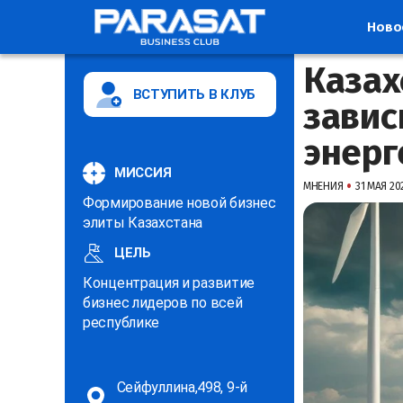
Ново
Казах
ВСТУПИТЬ В КЛУБ
завис
энерг
МИССИЯ
•
МНЕНИЯ
31 МАЯ 202
Формирование новой бизнес
элиты Казахстана
ЦЕЛЬ
Концентрация и развитие
бизнес лидеров по всей
республике
Сейфуллина,498, 9-й