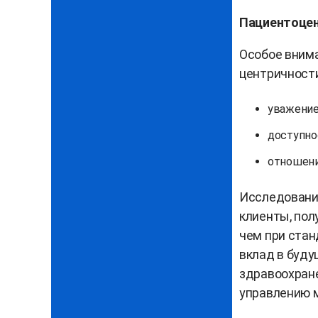
Пациентоцен
Особое вним
центричности
уважение
доступно
отношение
Исследования
клиенты, пол
чем при ста
вклад в буд
здравоохране
управлению 