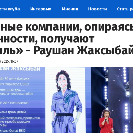
сти клуба
Интервью
Мнения
Новости
Стать 
ные компании, опираяс
нности, получают
ль» - Раушан Жаксыба
 2025, 16:07