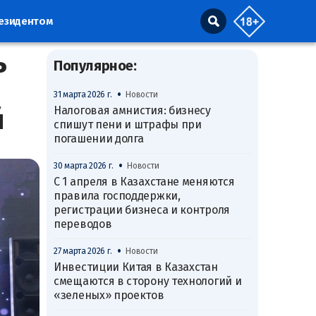
резидентом
ь
Популярное:
•
31 марта 2026 г.
Новости
й
Налоговая амнистия: бизнесу
спишут пени и штрафы при
погашении долга
•
30 марта 2026 г.
Новости
С 1 апреля в Казахстане меняются
правила господдержки,
регистрации бизнеса и контроля
переводов
•
27 марта 2026 г.
Новости
Инвестиции Китая в Казахстан
смещаются в сторону технологий и
«зеленых» проектов