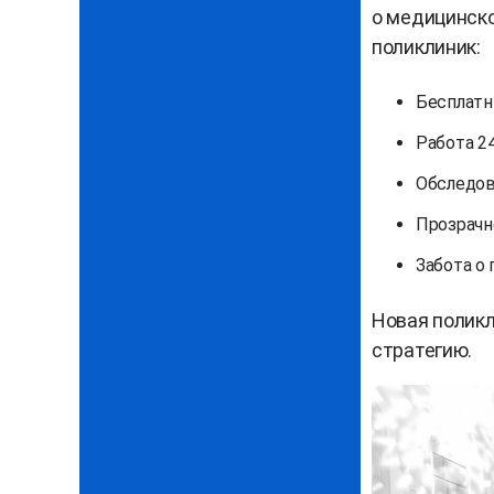
о медицинск
поликлиник:
Бесплатн
Работа 24
Обследов
Прозрачн
Забота о 
Новая поликл
стратегию.