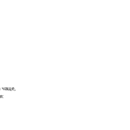
 чаще,
я: