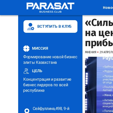
Ново
«Силь
ВСТУПИТЬ В КЛУБ
на це
прибы
МИССИЯ
•
МНЕНИЯ
29 АПРЕЛЯ
Формирование новой бизнес
элиты Казахстана
ЦЕЛЬ
Концентрация и развитие
бизнес лидеров по всей
республике
Сейфуллина,498, 9-й