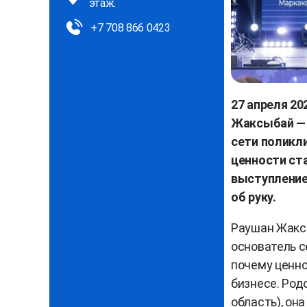
этаж.
+7 708 866 0423
27 апреля 20
Жаксыбай — 
сети поликл
ценности ст
выступление
об руку.
Раушан Жакс
основатель с
почему ценно
бизнесе. Род
область), он