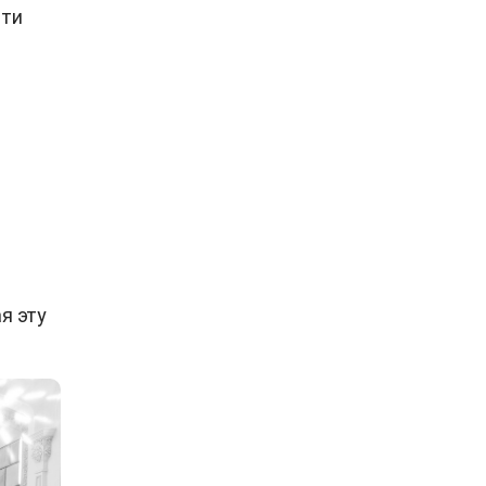
ети
я эту