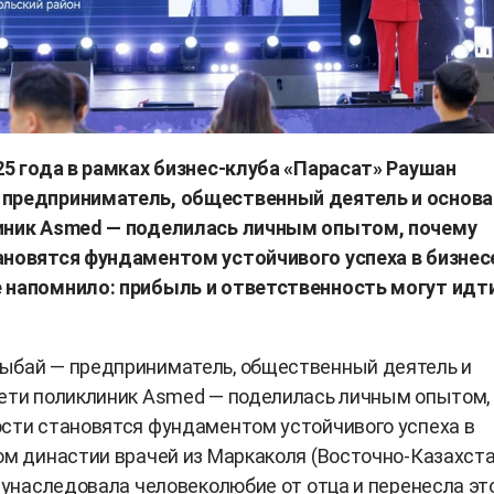
25 года в рамках бизнес-клуба «Парасат» Раушан
предприниматель, общественный деятель и основа
иник Asmed — поделилась личным опытом, почему
ановятся фундаментом устойчивого успеха в бизнесе
 напомнило: прибыль и ответственность могут идти
ыбай — предприниматель, общественный деятель и
ети поликлиник Asmed — поделилась личным опытом,
сти становятся фундаментом устойчивого успеха в
ом династии врачей из Маркаколя (Восточно-Казахст
а унаследовала человеколюбие от отца и перенесла эт