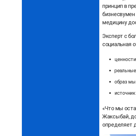
принцип в пр
бизнесвумен 
медицину до
Эксперт с бо
социальная о
ценности
реальные 
образ мы
источник
«Что мы оста
Жаксыбай, до
определяет 