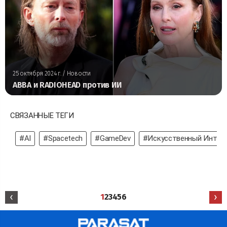
25 октября 2024 г.
/ Новости
ABBA и RADIOHEAD против ИИ
СВЯЗАННЫЕ ТЕГИ
#AI
#Spacetech
#GameDev
#Искусственный Интел
‹
›
1
2
3
4
5
6