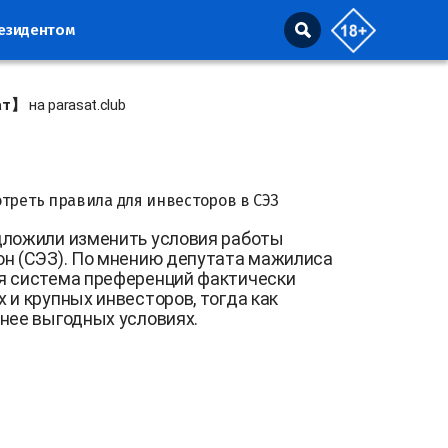
резидентом
ат】
на parasat.club
треть правила для инвесторов в СЭЗ
дложили изменить условия работы
он (СЭЗ). По мнению депутата мажилиса
я система преференций фактически
 и крупных инвесторов, тогда как
нее выгодных условиях.