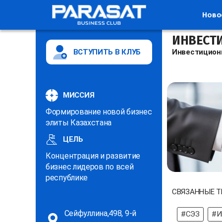
Ново
ИНВЕСТ
ВСТУПИТЬ В КЛУБ
Инвестицион
МИССИЯ
Формирование новой бизнес
элиты Казахстана
ЦЕЛЬ
Концентрация и развитие
бизнес лидеров по всей
республике
СВЯЗАННЫЕ Т
Сейфуллина,498, 9-й
#СЭЗ
#И