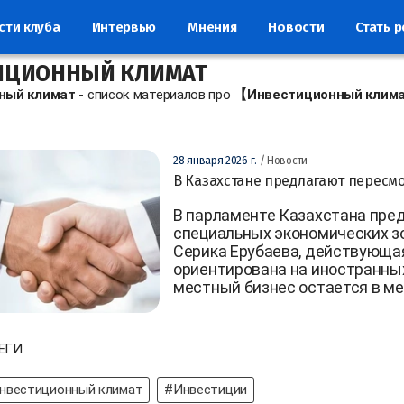
сти клуба
Интервью
Мнения
Новости
Стать 
ИЦИОННЫЙ КЛИМАТ
ный климат
- список материалов про
【Инвестиционный клим
28 января 2026 г.
/ Новости
В Казахстане предлагают пересмо
В парламенте Казахстана пре
специальных экономических з
Серика Ерубаева, действующа
ориентирована на иностранных
местный бизнес остается в ме
ЕГИ
нвестиционный климат
#Инвестиции