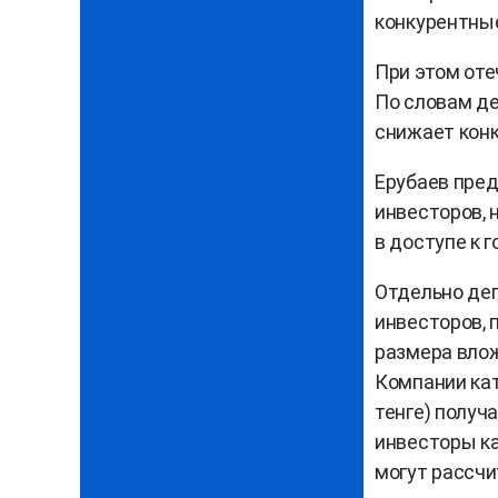
конкурентны
При этом от
По словам де
снижает конк
Ерубаев пред
инвесторов, 
в доступе к 
Отдельно де
инвесторов, 
размера влож
Компании кат
тенге) получ
инвесторы ка
могут рассчи