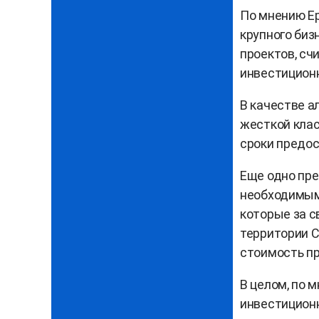
По мнению Ер
крупного биз
проектов, сч
инвестиционн
В качестве а
жесткой клас
сроки предос
Еще одно пре
необходимым
которые за с
территории С
стоимость пр
В целом, по 
инвестиционн