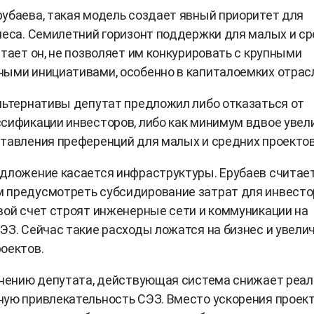
убаева, такая модель создает явный приоритет для
неса. Семилетний горизонт поддержки для малых и с
итает он, не позволяет им конкурировать с крупными
ыми инициативами, особенно в капиталоемких отрас
льтернативы депутат предложил либо отказаться от
сификации инвесторов, либо как минимум вдвое увел
тавления преференций для малых и средних проектов
дложение касается инфраструктуры. Ерубаев считае
 предусмотреть субсидирование затрат для инвесто
вой счет строят инженерные сети и коммуникации на
ЭЗ. Сейчас такие расходы ложатся на бизнес и увел
оектов.
мнению депутата, действующая система снижает реа
ую привлекательность СЭЗ. Вместо ускорения проек