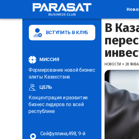
Ново
В Каз
ВСТУПИТЬ В КЛУБ
перес
инвес
МИССИЯ
•
НОВОСТИ
28 ЯНВАР
Формирование новой бизнес
элиты Казахстана
ЦЕЛЬ
Концентрация и развитие
бизнес лидеров по всей
республике
Сейфуллина,498, 9-й