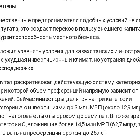
е цены.
ечественные предприниматели подобных условий не и
путата, это создает перекос в пользу внешнего капит
урентоспособность местного бизнеса.
ложил уравнять условия для казахстанских и иностр
не ухудшая инвестиционный климат, но устраняя дисб
господдержке.
путат раскритиковал действующую систему категори
при которой объем преференций напрямую зависит от
ений. Сейчас инвесторы делятся на три категории.
егории А с инвестициями до 3 млн МРП (около 12,9 мл
ают налоговые льготы сроком до семи лет. В то же вр
тегории С, вложившие более 14,5 млн МРП (62,7 млрд т
тывать на преференции сроком до 25 лет.