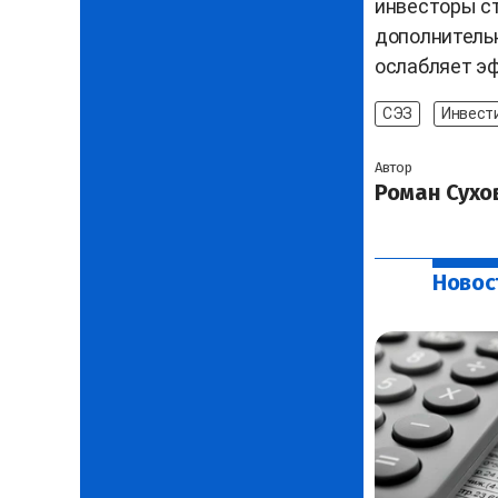
инвесторы с
дополнитель
ослабляет э
СЭЗ
Инвест
Автор
Роман Сухо
Новос