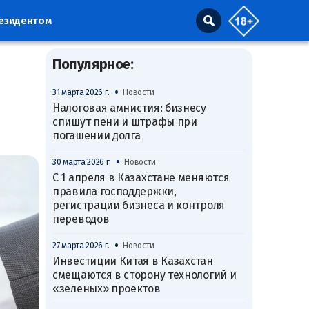
резидентом
Популярное:
•
31 марта 2026 г.
Новости
Налоговая амнистия: бизнесу
спишут пени и штрафы при
погашении долга
•
30 марта 2026 г.
Новости
С 1 апреля в Казахстане меняются
правила господдержки,
регистрации бизнеса и контроля
переводов
•
27 марта 2026 г.
Новости
Инвестиции Китая в Казахстан
смещаются в сторону технологий и
«зеленых» проектов