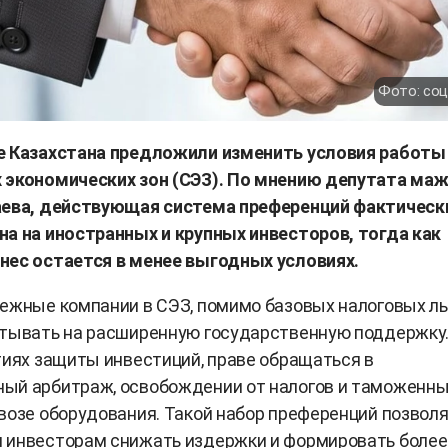
Фото: со
е Казахстана предложили изменить условия работы
 экономических зон (СЭЗ). По мнению депутата ма
аева, действующая система преференций фактическ
а на иностранных и крупных инвесторов, тогда как
нес остается в менее выгодных условиях.
ежные компании в СЭЗ, помимо базовых налоговых ль
итывать на расширенную государственную поддержку.
тиях защиты инвестиций, праве обращаться в
ый арбитраж, освобождении от налогов и таможенн
возе оборудования. Такой набор преференций позвол
 инвесторам снижать издержки и формировать более