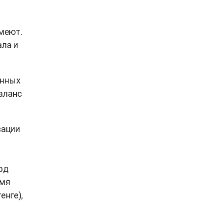
меют.
ала и
анных
аланс
зации
рд
емя
енге),