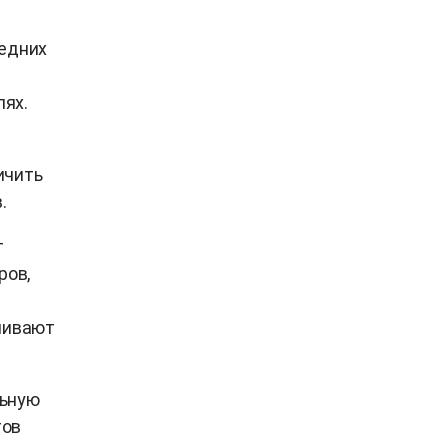
редних
лях.
ичить
.
т
ров,
ичивают
льную
тов