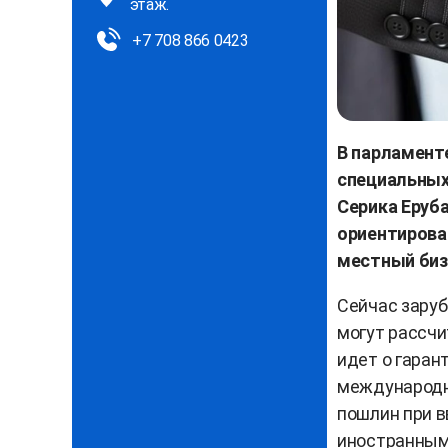
этаж.
+7 708 866 0423
В парламент
специальных
Серика Еруб
ориентирован
местный биз
Сейчас заруб
могут рассч
идет о гаран
международн
пошлин при в
иностранным