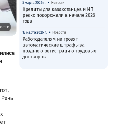
•
5 марта 2026 г.
Новости
Кредиты для казахстанцев и ИП
резко подорожали в начале 2026
года
цсети
•
13 марта 2026 г.
Новости
Работодателям не грозят
автоматические штрафы за
позднюю регистрацию трудовых
жилиса
договоров
и
гот,
 Речь
ых
яет