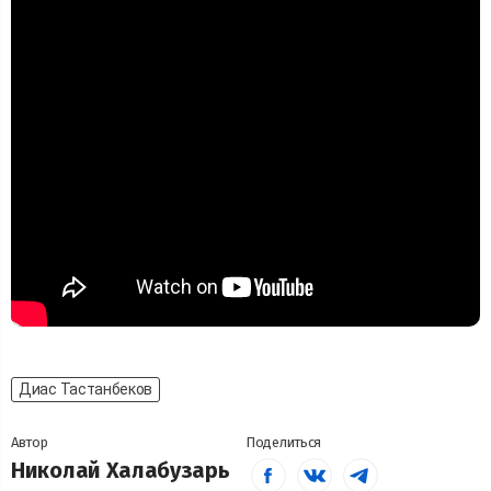
Диас Тастанбеков
Автор
Поделиться
Николай Халабузарь