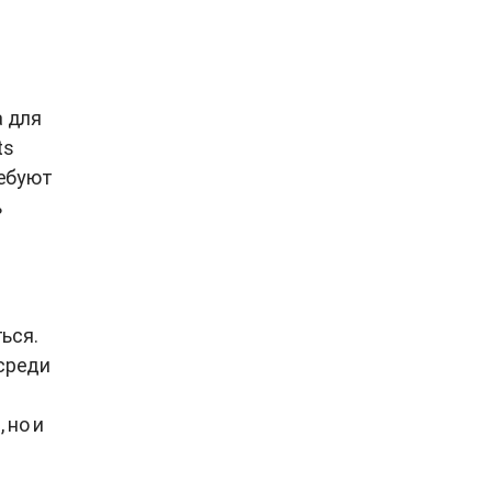
а для
ts
ребуют
ь
ься.
 среди
 но и