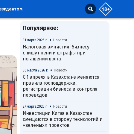
резидентом
Популярное:
•
31 марта 2026 г.
Новости
Налоговая амнистия: бизнесу
спишут пени и штрафы при
погашении долга
•
30 марта 2026 г.
Новости
С 1 апреля в Казахстане меняются
правила господдержки,
регистрации бизнеса и контроля
переводов
•
27 марта 2026 г.
Новости
Инвестиции Китая в Казахстан
смещаются в сторону технологий и
«зеленых» проектов