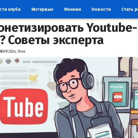
сти клуба
Интервью
Мнения
Новости
Стать 
онетизировать Youtube-
? Советы эксперта
БРЯ 2024, 10:44