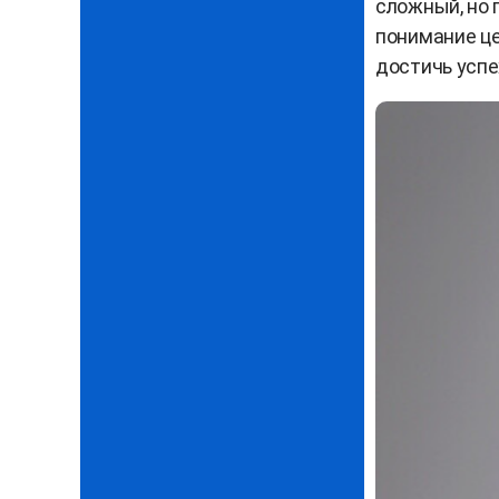
сложный, но 
понимание це
достичь успе