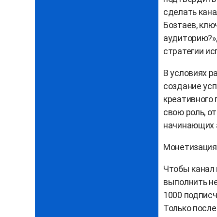
сделать кана
Бозтаев, клю
аудиторию?»,
стратегии ис
В условиях р
создание усп
креативного 
свою роль, о
начинающих 
Монетизация:
Чтобы канал 
выполнить не
1000 подписч
Только после