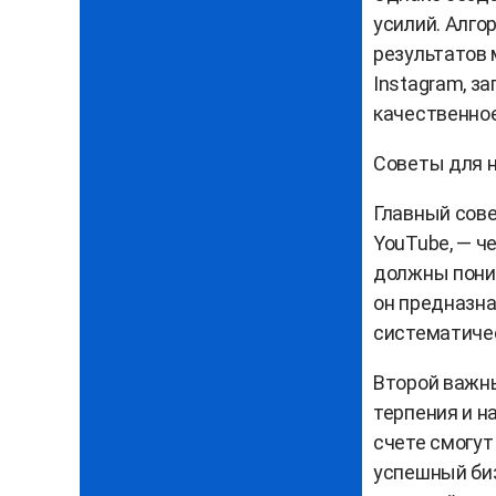
усилий. Алг
результатов 
Instagram, з
качественное
Советы для 
Главный совет
YouTube, — ч
должны поним
он предназна
систематичес
Второй важны
терпения и на
счете смогут
успешный биз