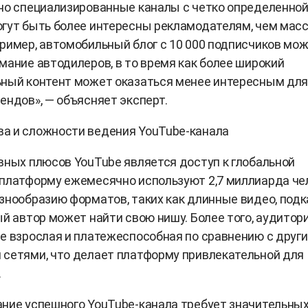
но специализированные каналы с четко определенно
огут быть более интересны рекламодателям, чем мас
ример, автомобильный блог с 10 000 подписчиков мо
мание автодилеров, в то время как более широкий
ьный контент может оказаться менее интересным дл
ендов», — объясняет эксперт.
а и сложности ведения YouTube-канала
вных плюсов YouTube является доступ к глобальной
платформу ежемесячно используют 2,7 миллиарда че
знообразию форматов, таких как длинные видео, подк
ый автор может найти свою нишу. Более того, аудитор
е взрослая и платежеспособная по сравнению с друг
сетями, что делает платформу привлекательной для
.
ние успешного YouTube-канала требует значительны