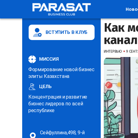
Ново
Как м
ВСТУПИТЬ В КЛУБ
канал
•
ИНТЕРВЬЮ
9 СЕНТЯ
МИССИЯ
Формирование новой бизнес
элиты Казахстана
ЦЕЛЬ
Концентрация и развитие
бизнес лидеров по всей
республике
Сейфуллина,498, 9-й