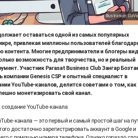
Illustration: DaVi
должает оставаться одной из самых популярных
мире, привлекая миллионы пользователей благодар
ю контента. Многие предприниматели и блогеры вид
только возможность для творчества, но и реальный
умент. Участник Parasat Business Club Зангар Бозта
ь компании Genesis CSP и опытный специалист в
нии YouTube-каналов, делится советами о том, как
спешно монетизировать свой канал.
 создание YouTube-канала
Tube-канала — это первый и самый простой шаг на пу
этого достаточно зарегистрировать аккаунт в Google и
его с помощью номера телефона. Однако гораздо сл