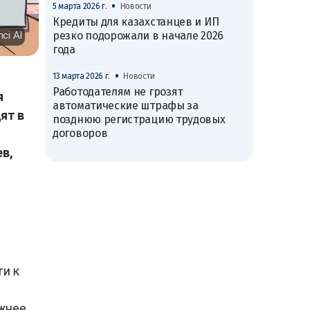
•
5 марта 2026 г.
Новости
Кредиты для казахстанцев и ИП
резко подорожали в начале 2026
nci AI
года
•
13 марта 2026 г.
Новости
Работодателям не грозят
я
автоматические штрафы за
ят в
позднюю регистрацию трудовых
договоров
ев,
ти к
ожнее