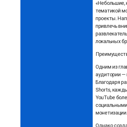
«Небольшие, 
тематикой м
проекты. Нап
привлечь вни
развлекател
локальных бр
Преимуществ
Одним из гла
аудитории — 
Благодаря ра
Shorts, кажд
YouTube боле
социальными 
монетизации
Однако созда