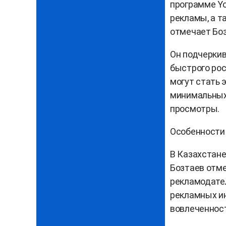
программе Yo
рекламы, а т
отмечает Боз
Он подчерки
быстрого рос
могут стать 
минимальных 
просмотры.
Особенности
В Казахстане
Бозтаев отме
рекламодате
рекламных ин
вовлеченност