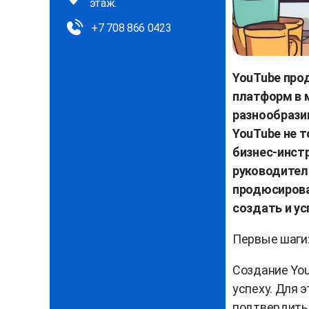
этаж.
+7 708 866 0423
YouTube про
платформ в 
разнообрази
YouTube не 
бизнес-инстр
руководител
продюсирова
создать и у
Первые шаги:
Создание You
успеху. Для 
подтвердить 