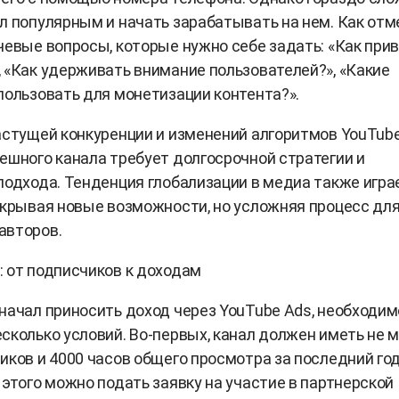
л популярным и начать зарабатывать на нем. Как отм
чевые вопросы, которые нужно себе задать: «Как при
 «Как удерживать внимание пользователей?», «Какие
пользовать для монетизации контента?».
астущей конкуренции и изменений алгоритмов YouTube
ешного канала требует долгосрочной стратегии и
подхода. Тенденция глобализации в медиа также игра
ткрывая новые возможности, но усложняя процесс дл
авторов.
 от подписчиков к доходам
начал приносить доход через YouTube Ads, необходим
сколько условий. Во-первых, канал должен иметь не 
иков и 4000 часов общего просмотра за последний год
 этого можно подать заявку на участие в партнерской