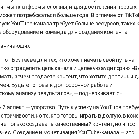
оритмы платформы сложны, и для достижения первых
может потребоваться больше года. В отличие от TikTo
апуск YouTube-канала требует больше ресурсов, таких 
 оборудование и команда для создания контента.
начинающих
 от Бозтаева для тех, кто хочет начать свой путь на
етко определить цель канала и целевую аудиторию. «В
ать, зачем создаете контент, что хотите достичь и д
чен. Будьте готовы к долгосрочной работе и
кому анализу результатов», — подчеркивает он.
й аспект — упорство. Путь к успеху на YouTube требу
стойчивости, но те, кто готовы играть в долгую, в кон
 не только создавать качественный контент, но и пос
нес. Создание и монетизация YouTube-канала — это