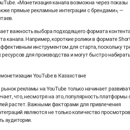
uTube. «Монетизация канала возможна через показы
акже прямые рекламные интеграции с брендами», —
таев.
вает важность выбора подходящего формата контент
та канала. Например, короткие ролики в формате Shor
эффективным инструментом для старта, поскольку т
ресурсов для производства и могут быстро набират
 монетизации YouTube в Казахстане
 рынок рекламы на YouTube только начинает развиват
чает, что, несмотря на это, популярность платформы
лей растет. Важными факторами для привлечения
теграций являются не только количество просмотров,
ь аудитории.