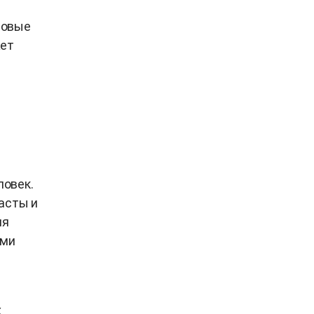
й
совые
жет
я
ловек.
асты и
ия
ими
х