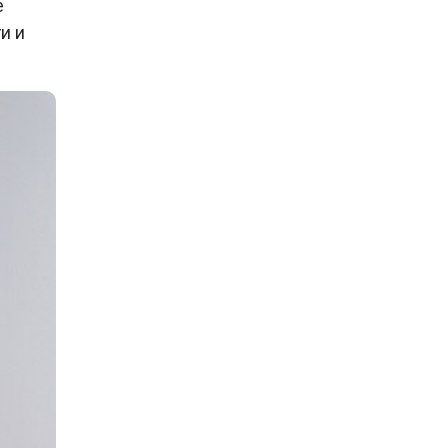
е
и и