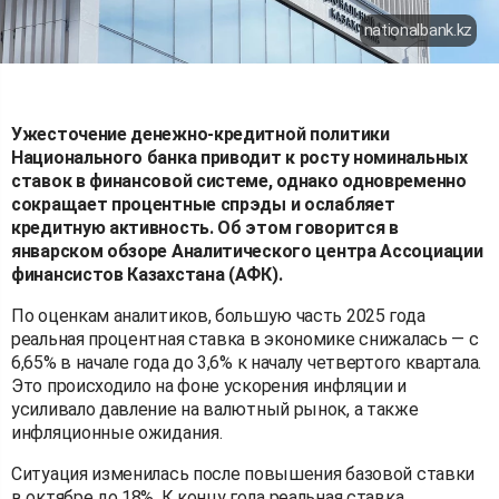
nationalbank.kz
Ужесточение денежно-кредитной политики
Национального банка приводит к росту номинальных
ставок в финансовой системе, однако одновременно
сокращает процентные спрэды и ослабляет
кредитную активность. Об этом говорится в
январском обзоре Аналитического центра Ассоциации
финансистов Казахстана (АФК).
По оценкам аналитиков, большую часть 2025 года
реальная процентная ставка в экономике снижалась — с
6,65% в начале года до 3,6% к началу четвертого квартала.
Это происходило на фоне ускорения инфляции и
усиливало давление на валютный рынок, а также
инфляционные ожидания.
Ситуация изменилась после повышения базовой ставки
в октябре до 18%. К концу года реальная ставка