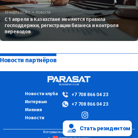
•
30 марта 2026 г.
Новости
С 1 апреля в Казахстане меняются правила
господдержки, регистрации бизнеса и контроля
переводов
Новости партнёров
Новости клуба
+7 708 866 04 23
Интервью
+7 708 866 04 23
Мнения
Новости
Стать резидентом
Все права защищены ©PARASAT, 2024