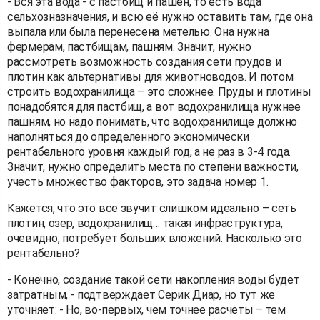
- Вся эта вода - с пастбищ и пашен, то есть вода
сельхозназначения, и всю её нужно оставить там, где она
выпала или была перенесена метелью. Она нужна
фермерам, пастбищам, пашням. Значит, нужно
рассмотреть возможность создания сети прудов и
плотин как альтернативы для животноводов. И потом
строить водохранилища – это сложнее. Пруды и плотины
понадобятся для пастбищ, а вот водохранилища нужнее
пашням, но надо понимать, что водохранилище должно
наполняться до определенного экономически
рентабельного уровня каждый год, а не раз в 3-4 года.
Значит, нужно определить места по степени важности,
учесть множество факторов, это задача номер 1.
Кажется, что это все звучит слишком идеально – сеть
плотин, озер, водохранилищ… такая инфраструктура,
очевидно, потребует больших вложений. Насколько это
рентабельно?
- Конечно, создание такой сети накопления воды будет
затратным, - подтверждает Серик Диар, но тут же
уточняет: - Но, во-первых, чем точнее расчеты – тем