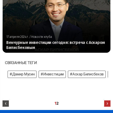
17 апреля 2024 г.
/ Новости клуба
Венчурные инвестиции сегодня: встреча с Аскаром
Билисбековым
СВЯЗАННЫЕ ТЕГИ
#Дамир Мусин
#Инвестиции
#Аскар Билисбеков
#
‹
›
1
2