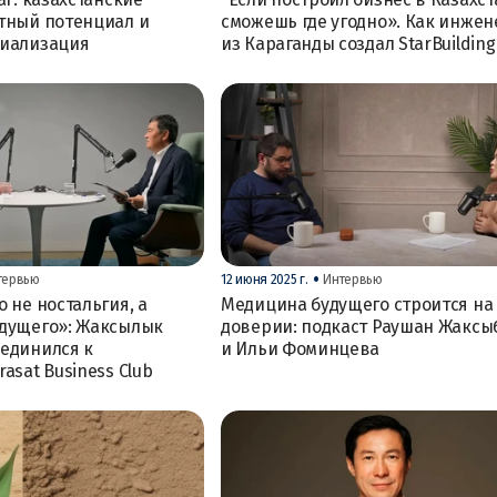
тный потенциал и
сможешь где угодно». Как инжен
риализация
из Караганды создал StarBuilding
•
тервью
12 июня 2025 г.
Интервью
 не ностальгия, а
Медицина будущего строится на
удущего»: Жаксылык
доверии: подкаст Раушан Жаксы
единился к
и Ильи Фоминцева
asat Business Club