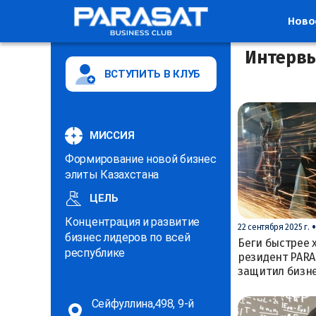
Ново
Интерв
ВСТУПИТЬ В КЛУБ
МИССИЯ
Формирование новой бизнес
элиты Казахстана
ЦЕЛЬ
Концентрация и развитие
22 сентября 2025 г.
бизнес лидеров по всей
Беги быстрее 
республике
резидент PARA
защитил бизне
Сейфуллина,498, 9-й