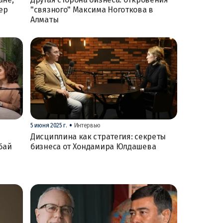
ер
"связного" Максима Ноготкова в
Алматы
•
5 июня 2025 г.
Интервью
Дисциплина как стратегия: секреты
бай
бизнеса от Хондамира Юлдашева