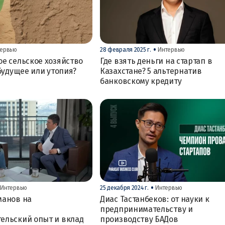
•
тервью
28 февраля 2025 г.
Интервью
е сельское хозяйство
Где взять деньги на стартап в
 будущее или утопия?
Казахстане? 5 альтернатив
банковскому кредиту
•
Интервью
25 декабря 2024 г.
Интервью
манов на
Диас Тастанбеков: от науки к
предпринимательству и
ельский опыт и вклад
производству БАДов