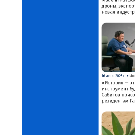
дроны, экспор
новая индуст
•
16 июня 2025 г.
Ин
«История — это
инструмент б
Сабитов присо
резидентам Par