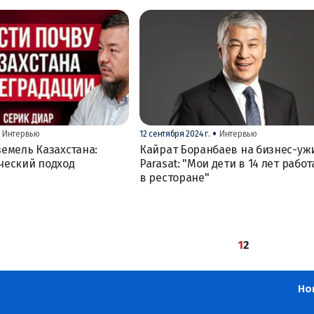
•
Интервью
12 сентября 2024 г.
Интервью
емель Казахстана:
Кайрат Боранбаев на бизнес-уж
ческий подход
Parasat: "Мои дети в 14 лет рабо
в ресторане"
1
2
Но