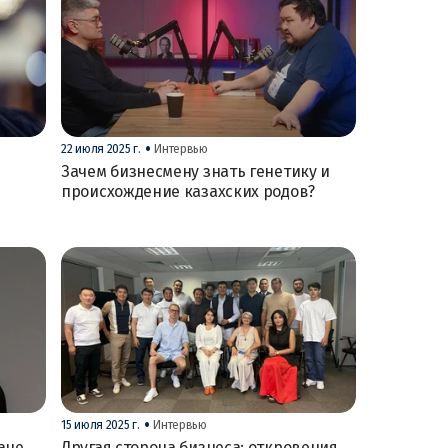
•
22 июля 2025 г.
Интервью
Зачем бизнесмену знать генетику и
происхождение казахских родов?
•
15 июля 2025 г.
Интервью
ане,
Другая сторона бизнеса: откровения