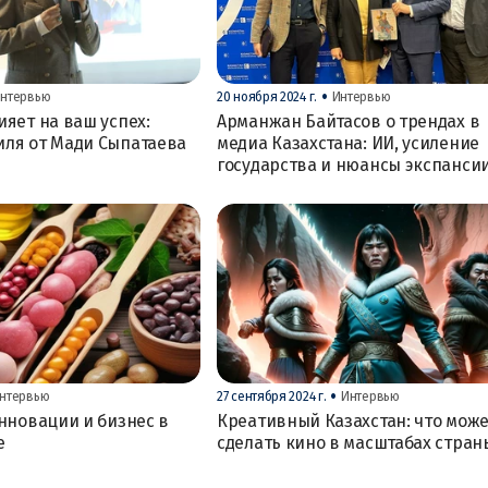
•
нтервью
20 ноября 2024 г.
Интервью
ияет на ваш успех:
Арманжан Байтасов о трендах в
иля от Мади Сыпатаева
медиа Казахстана: ИИ, усиление
государства и нюансы экспанси
•
нтервью
27 сентября 2024 г.
Интервью
инновации и бизнес в
Креативный Казахстан: что мож
е
сделать кино в масштабах стран