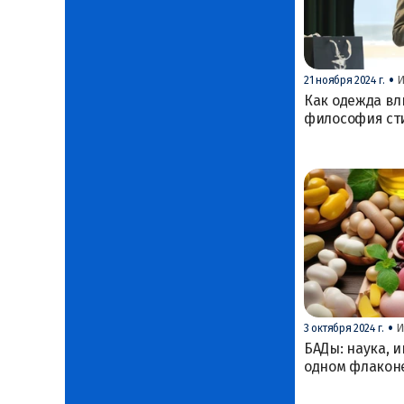
•
21 ноября 2024 г.
И
Как одежда вл
философия ст
•
3 октября 2024 г.
И
БАДы: наука, 
одном флакон