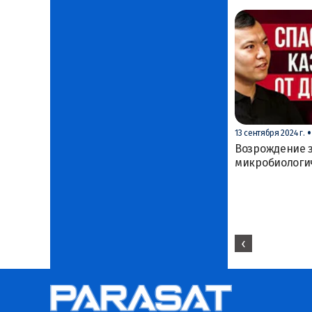
•
13 сентября 2024 г.
Возрождение з
микробиологи
‹