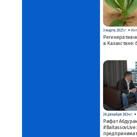
•
3 марта 2025 г.
Ин
Регенеративно
в Казахстане:
•
26 декабря 2024 г.
Рифат Абдура
#BaitassovLive:
предпринимат