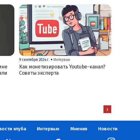
•
9 сентября 2024 г.
Интервью
ине
Как монетизировать Youtube-канал?
тали
Советы эксперта
›
вости клуба
Интервью
Мнения
Новости