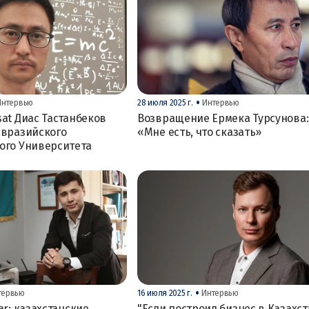
•
Интервью
28 июля 2025 г.
Интервью
sat Диас Тастанбеков
Возвращение Ермека Турсунова:
Евразийского
«Мне есть, что сказать»
ого Университета
•
тервью
16 июля 2025 г.
Интервью
ar: казахстанские
"Если построил бизнес в Казахст