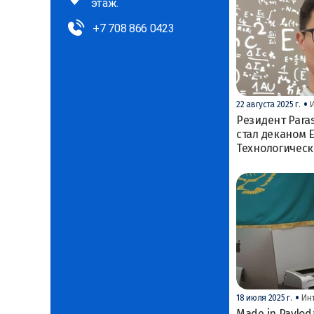
этаж.
+7 708 866 0423
•
22 августа 2025 г.
Резидент Para
стал деканом 
Технологическ
•
18 июля 2025 г.
Ин
Made in Pavlod